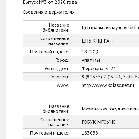
Выпуск №3 от 2020 года
Сведения о держателях
Название
Центральная научная библ
библиотеки:
Сокращенное
ЦНБ КНЦ РАН
название:
Почтовый индекс:
184209
Город:
Апатиты
Улица, дом:
Ферсмана, д. 24
Телефон:
8 (81555) 7-93-44, 7-94-6
www:
http://www.kolasc.net.ru
Название
Мурманская государственн
библиотеки:
Сокращенное
ГОБУК МГОУНБ
название:
Почтовый индекс:
183038