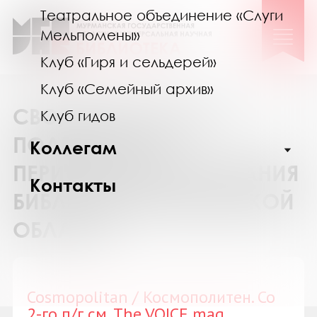
Театральное объединение «Слуги
Мельпомены»
Клуб «Гиря и сельдерей»
Клуб «Семейный архив»
СВОДНЫЙ КАТАЛОГ
Клуб гидов
ПОДПИСКИ НА
Коллегам
ПЕРИОДИЧЕСКИЕ ИЗДАНИЯ
Контакты
БИБЛИОТЕК МУРМАНСКОЙ
ОБЛАСТИ
Cosmopolitan / Космополитен. Со
2-го п/г см. The VOICE mag