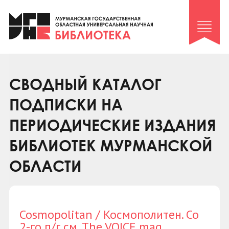
Клуб «Гиря и сельдерей»
Клуб «Семейный архив»
Клуб гидов
Коллегам
СВОДНЫЙ КАТАЛОГ
Контакты
ПОДПИСКИ НА
ПЕРИОДИЧЕСКИЕ ИЗДАНИЯ
БИБЛИОТЕК МУРМАНСКОЙ
ОБЛАСТИ
Cosmopolitan / Космополитен. Со
2-го п/г см. The VOICE mag