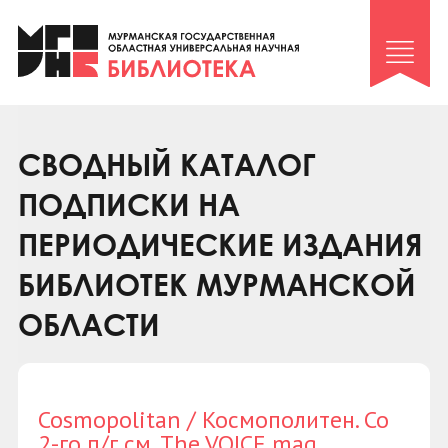
Клуб «Гиря и сельдерей»
Клуб «Семейный архив»
Клуб гидов
Коллегам
СВОДНЫЙ КАТАЛОГ
Контакты
ПОДПИСКИ НА
ПЕРИОДИЧЕСКИЕ ИЗДАНИЯ
БИБЛИОТЕК МУРМАНСКОЙ
ОБЛАСТИ
Cosmopolitan / Космополитен. Со
2-го п/г см. The VOICE mag