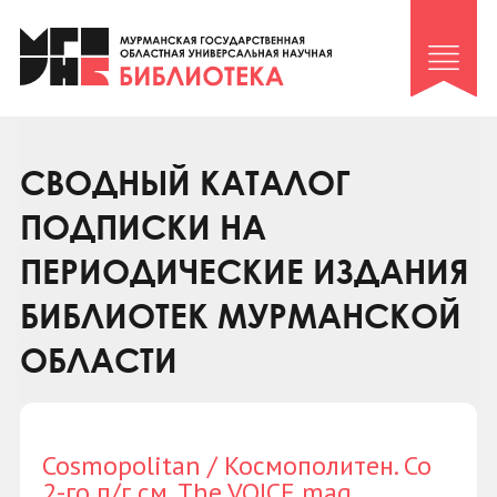
Клуб «Гиря и сельдерей»
Клуб «Семейный архив»
Клуб гидов
Коллегам
СВОДНЫЙ КАТАЛОГ
Контакты
ПОДПИСКИ НА
ПЕРИОДИЧЕСКИЕ ИЗДАНИЯ
БИБЛИОТЕК МУРМАНСКОЙ
ОБЛАСТИ
Cosmopolitan / Космополитен. Со
2-го п/г см. The VOICE mag