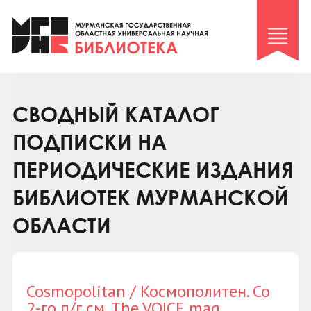
Клуб «Гиря и сельдерей»
Клуб «Семейный архив»
Клуб гидов
Коллегам
СВОДНЫЙ КАТАЛОГ
Контакты
ПОДПИСКИ НА
ПЕРИОДИЧЕСКИЕ ИЗДАНИЯ
БИБЛИОТЕК МУРМАНСКОЙ
ОБЛАСТИ
Cosmopolitan / Космополитен. Со
2-го п/г см. The VOICE mag