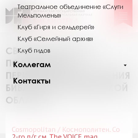
Театральное объединение «Слуги
Мельпомены»
Клуб «Гиря и сельдерей»
Клуб «Семейный архив»
СВОДНЫЙ КАТАЛОГ
Клуб гидов
ПОДПИСКИ НА
Коллегам
ПЕРИОДИЧЕСКИЕ ИЗДАНИЯ
Контакты
БИБЛИОТЕК МУРМАНСКОЙ
ОБЛАСТИ
Cosmopolitan / Космополитен. Со
2-го п/г см. The VOICE mag