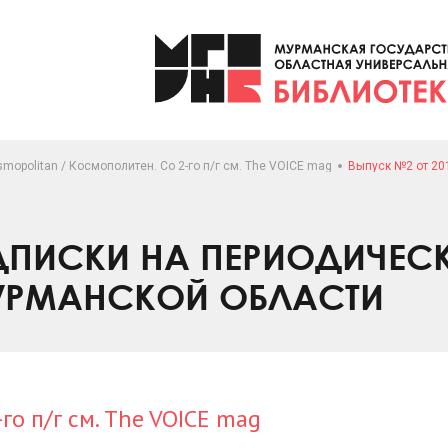
mopolitan / Космополитен. Со 2-го п/г см. The VOICE mag
Выпуск №2 от 20
ПИСКИ НА ПЕРИОДИЧЕС
УРМАНСКОЙ ОБЛАСТИ
го п/г см. The VOICE mag