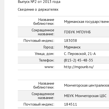
Выпуск №2 от 2013 года
Сведения о держателях
Название
Мурманская государственн
библиотеки:
Сокращенное
ГОБУК МГОУНБ
название:
Почтовый индекс:
183038
Город:
Мурманск
Улица, дом:
С. Перовской, 21-А
Телефон:
(815-2) 45-48-35
www:
http://mgounb.ru/
Название
Мончегорская централизо
библиотеки:
Сокращенное
МБУК Мончегорская ЦБС
название:
Почтовый индекс:
184511