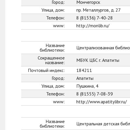
Город:
Мончегорск
Улица, дом:
пр. Металлургов, д. 27
Телефон:
8 (81536) 7-40-28
www:
http://monlib.ru/
Название
Централизованная библиот
библиотеки:
Сокращенное
МБУК ЦБС г. Апатиты
название:
Почтовый индекс:
184211
Город:
Апатиты
Улица, дом:
Пушкина, 4
Телефон:
8 (81555) 7-08-39
www:
http://www.apatitylibr.ru/
Название
Центральная детская биб
библиотеки: