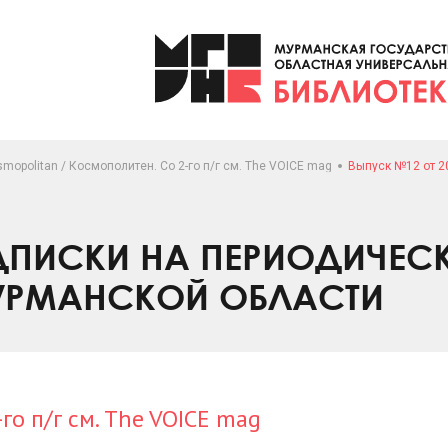
mopolitan / Космополитен. Со 2-го п/г см. The VOICE mag
Выпуск №12 от 2
ПИСКИ НА ПЕРИОДИЧЕС
УРМАНСКОЙ ОБЛАСТИ
го п/г см. The VOICE mag