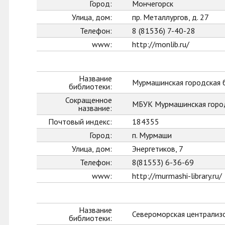
Город:
Мончегорск
Улица, дом:
пр. Металлургов, д. 27
Телефон:
8 (81536) 7-40-28
www:
http://monlib.ru/
Название
Мурмашинская городская 
библиотеки:
Сокращенное
МБУК Мурмашинская горо
название:
Почтовый индекс:
184355
Город:
п. Мурмаши
Улица, дом:
Энергетиков, 7
Телефон:
8(81553) 6-36-69
www:
http://murmashi-library.ru/
Название
Североморская централиз
библиотеки: