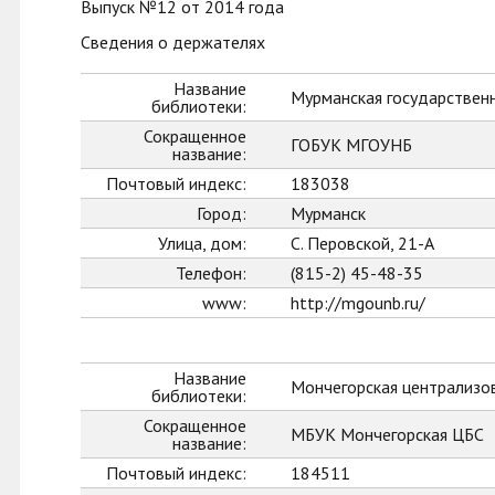
Выпуск №12 от 2014 года
Сведения о держателях
Название
Мурманская государственн
библиотеки:
Сокращенное
ГОБУК МГОУНБ
название:
Почтовый индекс:
183038
Город:
Мурманск
Улица, дом:
С. Перовской, 21-А
Телефон:
(815-2) 45-48-35
www:
http://mgounb.ru/
Название
Мончегорская централизо
библиотеки:
Сокращенное
МБУК Мончегорская ЦБС
название:
Почтовый индекс:
184511