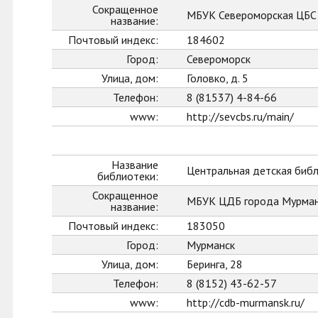
Сокращенное
МБУК Североморская ЦБС
название:
Почтовый индекс:
184602
Город:
Североморск
Улица, дом:
Головко, д. 5
Телефон:
8 (81537) 4-84-66
www:
http://sevcbs.ru/main/
Название
Центральная детская биб
библиотеки:
Сокращенное
МБУК ЦДБ города Мурман
название:
Почтовый индекс:
183050
Город:
Мурманск
Улица, дом:
Беринга, 28
Телефон:
8 (8152) 43-62-57
www:
http://cdb-murmansk.ru/