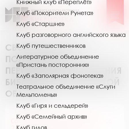
Книжный клуб «Переплёт»
Клуб «Покорители Рунета»
Клуб «Старшие»
Клуб разговорного английского языка
СВОДНЫЙ КАТАЛОГ
Клуб путешественников
Литературное объединение
ПОДПИСКИ НА
«Пристань посторонних»
ПЕРИОДИЧЕСКИЕ ИЗДАНИЯ
Клуб «Заполярная фонотека»
БИБЛИОТЕК МУРМАНСКОЙ
Театральное объединение «Слуги
ОБЛАСТИ
Мельпомены»
Клуб «Гиря и сельдерей»
Клуб «Семейный архив»
Cosmopolitan / Космополитен. Со
2-го п/г см. The VOICE mag
Клуб гидов