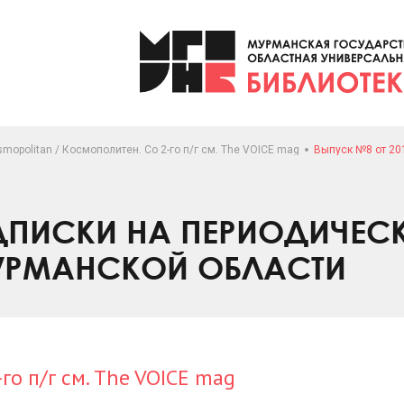
mopolitan / Космополитен. Со 2-го п/г см. The VOICE mag
Выпуск №8 от 20
ПИСКИ НА ПЕРИОДИЧЕС
УРМАНСКОЙ ОБЛАСТИ
го п/г см. The VOICE mag