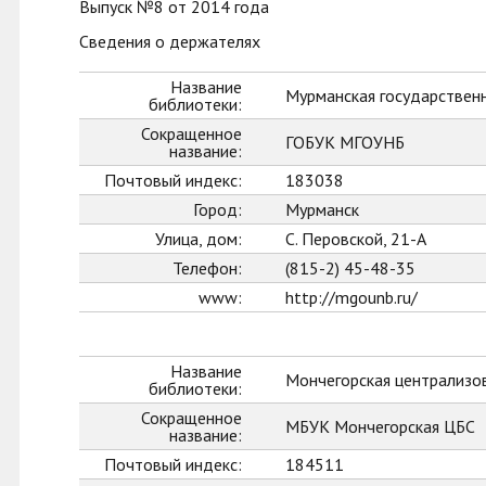
Выпуск №8 от 2014 года
Сведения о держателях
Название
Мурманская государственн
библиотеки:
Сокращенное
ГОБУК МГОУНБ
название:
Почтовый индекс:
183038
Город:
Мурманск
Улица, дом:
С. Перовской, 21-А
Телефон:
(815-2) 45-48-35
www:
http://mgounb.ru/
Название
Мончегорская централизо
библиотеки:
Сокращенное
МБУК Мончегорская ЦБС
название:
Почтовый индекс:
184511