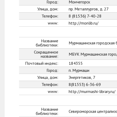
Город:
Мончегорск
Улица, дом:
пр. Металлургов, д. 27
Телефон:
8 (81536) 7-40-28
www:
http://monlib.ru/
Название
Мурмашинская городская 
библиотеки:
Сокращенное
МБУК Мурмашинская горо
название:
Почтовый индекс:
184355
Город:
п. Мурмаши
Улица, дом:
Энергетиков, 7
Телефон:
8(81553) 6-36-69
www:
http://murmashi-library.ru/
Название
Североморская централиз
библиотеки: