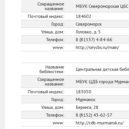
Сокращенное
МБУК Североморская ЦБС
название:
Почтовый индекс:
184602
Город:
Североморск
Улица, дом:
Головко, д. 5
Телефон:
8 (81537) 4-84-66
www:
http://sevcbs.ru/main/
Название
Центральная детская биб
библиотеки:
Сокращенное
МБУК ЦДБ города Мурман
название:
Почтовый индекс:
183050
Город:
Мурманск
Улица, дом:
Беринга, 28
Телефон:
8 (8152) 43-62-57
www:
http://cdb-murmansk.ru/