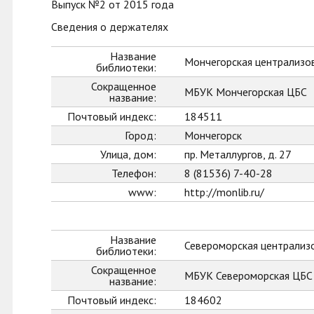
Выпуск №2 от 2015 года
Сведения о держателях
Название
Мончегорская централизо
библиотеки:
Сокращенное
МБУК Мончегорская ЦБС
название:
Почтовый индекс:
184511
Город:
Мончегорск
Улица, дом:
пр. Металлургов, д. 27
Телефон:
8 (81536) 7-40-28
www:
http://monlib.ru/
Название
Североморская централиз
библиотеки:
Сокращенное
МБУК Североморская ЦБС
название:
Почтовый индекс:
184602