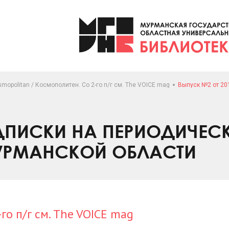
mopolitan / Космополитен. Со 2-го п/г см. The VOICE mag
Выпуск №2 от 20
ПИСКИ НА ПЕРИОДИЧЕС
УРМАНСКОЙ ОБЛАСТИ
го п/г см. The VOICE mag