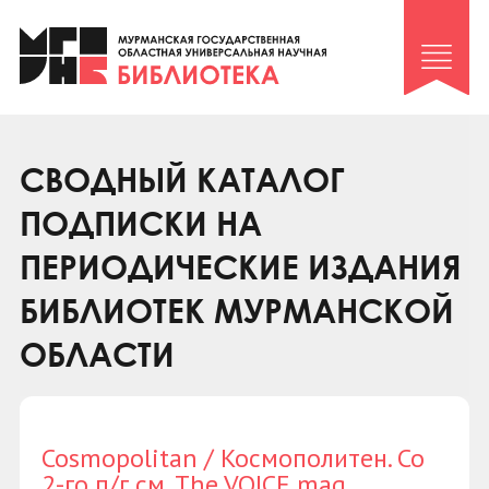
Клуб «Гиря и сельдерей»
Клуб «Семейный архив»
Клуб гидов
Коллегам
СВОДНЫЙ КАТАЛОГ
Контакты
ПОДПИСКИ НА
ПЕРИОДИЧЕСКИЕ ИЗДАНИЯ
БИБЛИОТЕК МУРМАНСКОЙ
ОБЛАСТИ
Cosmopolitan / Космополитен. Со
2-го п/г см. The VOICE mag