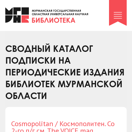
Клуб «Гиря и сельдерей»
Клуб «Семейный архив»
Клуб гидов
Коллегам
СВОДНЫЙ КАТАЛОГ
Контакты
ПОДПИСКИ НА
ПЕРИОДИЧЕСКИЕ ИЗДАНИЯ
БИБЛИОТЕК МУРМАНСКОЙ
ОБЛАСТИ
Cosmopolitan / Космополитен. Со
2-го п/г см. The VOICE mag