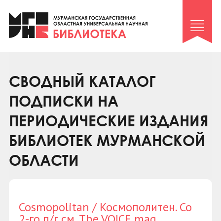
Клуб «Гиря и сельдерей»
Клуб «Семейный архив»
Клуб гидов
Коллегам
СВОДНЫЙ КАТАЛОГ
Контакты
ПОДПИСКИ НА
ПЕРИОДИЧЕСКИЕ ИЗДАНИЯ
БИБЛИОТЕК МУРМАНСКОЙ
ОБЛАСТИ
Cosmopolitan / Космополитен. Со
2-го п/г см. The VOICE mag