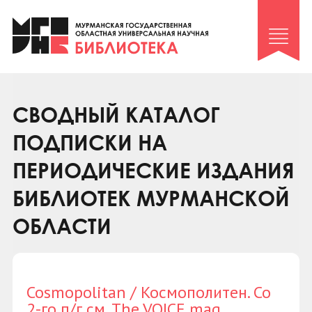
Клуб «Гиря и сельдерей»
Клуб «Семейный архив»
Клуб гидов
Коллегам
СВОДНЫЙ КАТАЛОГ
Контакты
ПОДПИСКИ НА
ПЕРИОДИЧЕСКИЕ ИЗДАНИЯ
БИБЛИОТЕК МУРМАНСКОЙ
ОБЛАСТИ
Cosmopolitan / Космополитен. Со
2-го п/г см. The VOICE mag