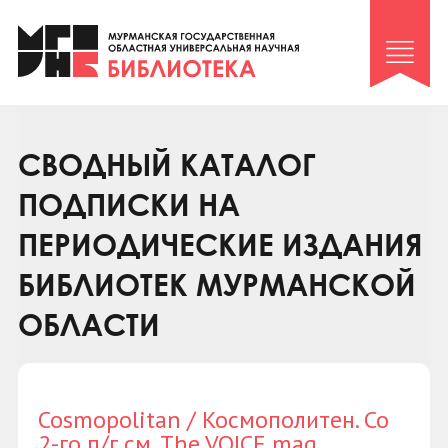
Клуб «Гиря и сельдерей»
Клуб «Семейный архив»
Клуб гидов
Коллегам
СВОДНЫЙ КАТАЛОГ
Контакты
ПОДПИСКИ НА
ПЕРИОДИЧЕСКИЕ ИЗДАНИЯ
БИБЛИОТЕК МУРМАНСКОЙ
ОБЛАСТИ
Cosmopolitan / Космополитен. Со
2-го п/г см. The VOICE mag