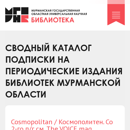
Клуб «Гиря и сельдерей»
Клуб «Семейный архив»
Клуб гидов
Коллегам
СВОДНЫЙ КАТАЛОГ
Контакты
ПОДПИСКИ НА
ПЕРИОДИЧЕСКИЕ ИЗДАНИЯ
БИБЛИОТЕК МУРМАНСКОЙ
ОБЛАСТИ
Cosmopolitan / Космополитен. Со
2-го п/г см. The VOICE mag