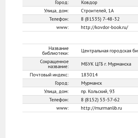
Город:
Ковдор
Улица, дом:
Строителей, 1А
Телефон:
8 (81535) 7-48-32
www:
http://kovdor-book.ru/
Название
Центральная городская би
библиотеки:
Сокращенное
МБУК ЦГБ г. Мурманска
название:
Почтовый индекс:
183014
Город:
Мурманск
Улица, дом:
пр. Кольский, 93
Телефон:
8 (8152) 53-57-62
www:
http://murmanlib.ru