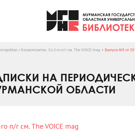
mopolitan / Космополитен. Со 2-го п/г см. The VOICE mag
Выпуск №3 от 20
ПИСКИ НА ПЕРИОДИЧЕС
УРМАНСКОЙ ОБЛАСТИ
го п/г см. The VOICE mag