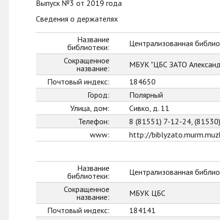
Выпуск №3 от 2019 года
Сведения о держателях
Название
Централизованная библио
библиотеки:
Сокращенное
МБУК "ЦБС ЗАТО Александ
название:
Почтовый индекс:
184650
Город:
Полярный
Улица, дом:
Сивко, д. 11
Телефон:
8 (81551) 7-12-24, (81530
www:
http://biblyzato.murm.muzk
Название
Централизованная библио
библиотеки:
Сокращенное
МБУК ЦБС
название:
Почтовый индекс:
184141