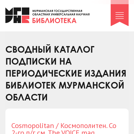
Клуб «Гиря и сельдерей»
Клуб «Семейный архив»
Клуб гидов
Коллегам
СВОДНЫЙ КАТАЛОГ
Контакты
ПОДПИСКИ НА
ПЕРИОДИЧЕСКИЕ ИЗДАНИЯ
БИБЛИОТЕК МУРМАНСКОЙ
ОБЛАСТИ
Cosmopolitan / Космополитен. Со
2-го п/г см. The VOICE mag