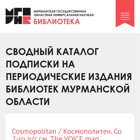
Клуб «Гиря и сельдерей»
Клуб «Семейный архив»
Клуб гидов
Коллегам
СВОДНЫЙ КАТАЛОГ
Контакты
ПОДПИСКИ НА
ПЕРИОДИЧЕСКИЕ ИЗДАНИЯ
БИБЛИОТЕК МУРМАНСКОЙ
ОБЛАСТИ
Cosmopolitan / Космополитен. Со
2-го п/г см. The VOICE mag