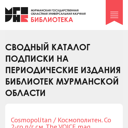
Клуб «Гиря и сельдерей»
Клуб «Семейный архив»
Клуб гидов
Коллегам
СВОДНЫЙ КАТАЛОГ
Контакты
ПОДПИСКИ НА
ПЕРИОДИЧЕСКИЕ ИЗДАНИЯ
БИБЛИОТЕК МУРМАНСКОЙ
ОБЛАСТИ
Cosmopolitan / Космополитен. Со
2-го п/г см. The VOICE mag