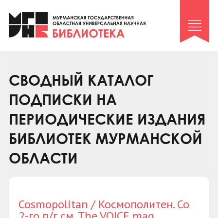
Клуб «Гиря и сельдерей»
Клуб «Семейный архив»
Клуб гидов
Коллегам
СВОДНЫЙ КАТАЛОГ
Контакты
ПОДПИСКИ НА
ПЕРИОДИЧЕСКИЕ ИЗДАНИЯ
БИБЛИОТЕК МУРМАНСКОЙ
ОБЛАСТИ
Cosmopolitan / Космополитен. Со
2-го п/г см. The VOICE mag