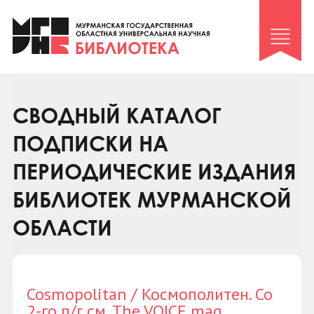
Клуб «Гиря и сельдерей»
Клуб «Семейный архив»
Клуб гидов
Коллегам
СВОДНЫЙ КАТАЛОГ
Контакты
ПОДПИСКИ НА
ПЕРИОДИЧЕСКИЕ ИЗДАНИЯ
БИБЛИОТЕК МУРМАНСКОЙ
ОБЛАСТИ
Cosmopolitan / Космополитен. Со
2-го п/г см. The VOICE mag