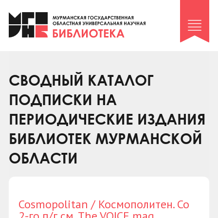
Клуб «Гиря и сельдерей»
Клуб «Семейный архив»
Клуб гидов
Коллегам
СВОДНЫЙ КАТАЛОГ
Контакты
ПОДПИСКИ НА
ПЕРИОДИЧЕСКИЕ ИЗДАНИЯ
БИБЛИОТЕК МУРМАНСКОЙ
ОБЛАСТИ
Cosmopolitan / Космополитен. Со
2-го п/г см. The VOICE mag