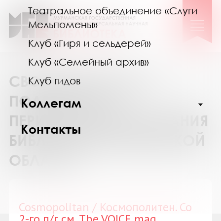
Театральное объединение «Слуги
Мельпомены»
Клуб «Гиря и сельдерей»
Клуб «Семейный архив»
СВОДНЫЙ КАТАЛОГ
Клуб гидов
ПОДПИСКИ НА
Коллегам
ПЕРИОДИЧЕСКИЕ ИЗДАНИЯ
Контакты
БИБЛИОТЕК МУРМАНСКОЙ
ОБЛАСТИ
Cosmopolitan / Космополитен. Со
2-го п/г см. The VOICE mag