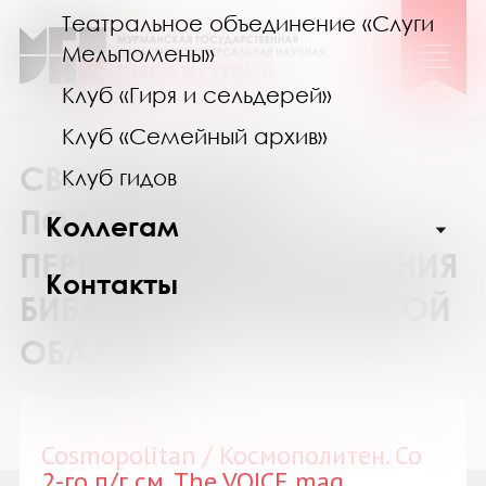
Театральное объединение «Слуги
Мельпомены»
Клуб «Гиря и сельдерей»
Клуб «Семейный архив»
СВОДНЫЙ КАТАЛОГ
Клуб гидов
ПОДПИСКИ НА
Коллегам
ПЕРИОДИЧЕСКИЕ ИЗДАНИЯ
Контакты
БИБЛИОТЕК МУРМАНСКОЙ
ОБЛАСТИ
Cosmopolitan / Космополитен. Со
2-го п/г см. The VOICE mag