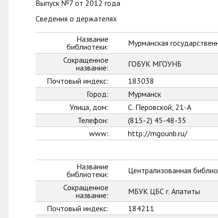
Выпуск №7 от 2012 года
Сведения о держателях
Название
Мурманская государственн
библиотеки:
Сокращенное
ГОБУК МГОУНБ
название:
Почтовый индекс:
183038
Город:
Мурманск
Улица, дом:
С. Перовской, 21-А
Телефон:
(815-2) 45-48-35
www:
http://mgounb.ru/
Название
Централизованная библиот
библиотеки:
Сокращенное
МБУК ЦБС г. Апатиты
название:
Почтовый индекс:
184211