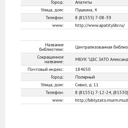
Город:
Апатиты
Улица, дом:
Пушкина, 4
Телефон:
8 (81555) 7-08-39
www:
http://www.apatitylibr.ru/
Название
Централизованная библио
библиотеки:
Сокращенное
МБУК "ЦБС ЗАТО Александ
название:
Почтовый индекс:
184650
Город:
Полярный
Улица, дом:
Сивко, д. 11
Телефон:
8 (81551) 7-12-24, (81530
www:
http://biblyzato.murm.muzk