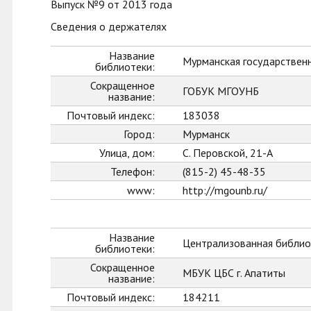
Выпуск №9 от 2013 года
Сведения о держателях
Название
Мурманская государственн
библиотеки:
Сокращенное
ГОБУК МГОУНБ
название:
Почтовый индекс:
183038
Город:
Мурманск
Улица, дом:
С. Перовской, 21-А
Телефон:
(815-2) 45-48-35
www:
http://mgounb.ru/
Название
Централизованная библиот
библиотеки:
Сокращенное
МБУК ЦБС г. Апатиты
название:
Почтовый индекс:
184211