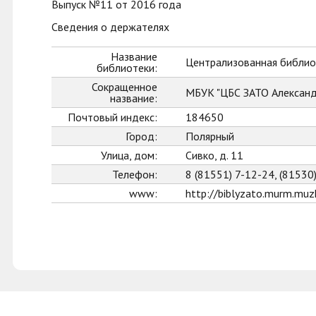
Выпуск №11 от 2016 года
Сведения о держателях
Название
Централизованная библио
библиотеки:
Сокращенное
МБУК "ЦБС ЗАТО Александ
название:
Почтовый индекс:
184650
Город:
Полярный
Улица, дом:
Сивко, д. 11
Телефон:
8 (81551) 7-12-24, (81530
www:
http://biblyzato.murm.muzk