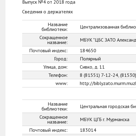
Выпуск №4 от 2018 года
Сведения о держателях
Название
Централизованная библио
библиотеки:
Сокращенное
МБУК "ЦБС ЗАТО Александ
название:
Почтовый индекс:
184650
Город:
Полярный
Улица, дом:
Сивко, д. 11
Телефон:
8 (81551) 7-12-24, (81530
www:
http://biblyzato.murm.muzk
Название
Центральная городская би
библиотеки:
Сокращенное
МБУК ЦГБ г. Мурманска
название:
Почтовый индекс:
183014