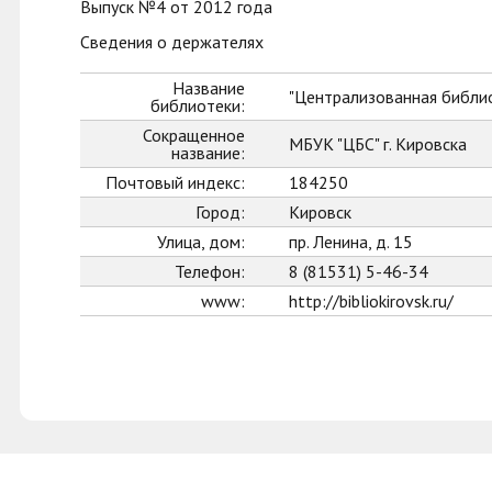
Выпуск №4 от 2012 года
Сведения о держателях
Название
"Централизованная библио
библиотеки:
Сокращенное
МБУК "ЦБС" г. Кировска
название:
Почтовый индекс:
184250
Город:
Кировск
Улица, дом:
пр. Ленина, д. 15
Телефон:
8 (81531) 5-46-34
www:
http://bibliokirovsk.ru/