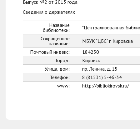
Выпуск №2 от 2013 года
Сведения о держателях
Название
"Централизованная библио
библиотеки:
Сокращенное
МБУК "ЦБС" г. Кировска
название:
Почтовый индекс:
184250
Город:
Кировск
Улица, дом:
пр. Ленина, д. 15
Телефон:
8 (81531) 5-46-34
www:
http://bibliokirovsk.ru/