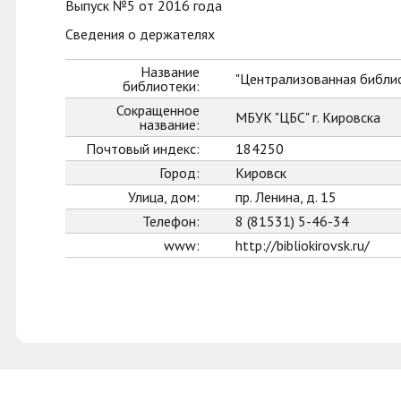
Выпуск №5 от 2016 года
Сведения о держателях
Название
"Централизованная библио
библиотеки:
Сокращенное
МБУК "ЦБС" г. Кировска
название:
Почтовый индекс:
184250
Город:
Кировск
Улица, дом:
пр. Ленина, д. 15
Телефон:
8 (81531) 5-46-34
www:
http://bibliokirovsk.ru/