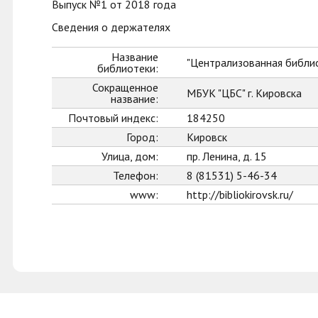
Выпуск №1 от 2018 года
Сведения о держателях
Название
"Централизованная библио
библиотеки:
Сокращенное
МБУК "ЦБС" г. Кировска
название:
Почтовый индекс:
184250
Город:
Кировск
Улица, дом:
пр. Ленина, д. 15
Телефон:
8 (81531) 5-46-34
www:
http://bibliokirovsk.ru/