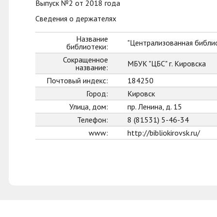
Выпуск №2 от 2018 года
Сведения о держателях
Название
"Централизованная библио
библиотеки:
Сокращенное
МБУК "ЦБС" г. Кировска
название:
Почтовый индекс:
184250
Город:
Кировск
Улица, дом:
пр. Ленина, д. 15
Телефон:
8 (81531) 5-46-34
www:
http://bibliokirovsk.ru/