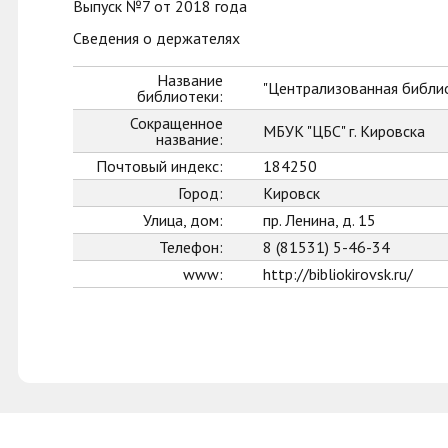
Выпуск №7 от 2018 года
Сведения о держателях
Название
"Централизованная библио
библиотеки:
Сокращенное
МБУК "ЦБС" г. Кировска
название:
Почтовый индекс:
184250
Город:
Кировск
Улица, дом:
пр. Ленина, д. 15
Телефон:
8 (81531) 5-46-34
www:
http://bibliokirovsk.ru/