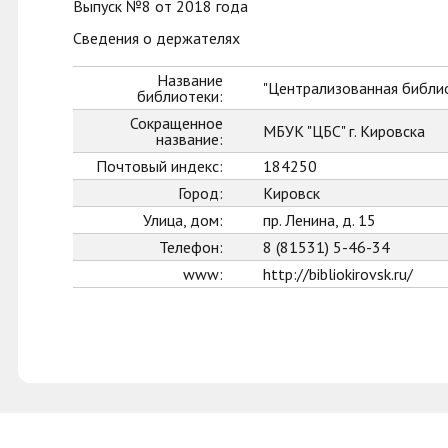
Выпуск №8 от 2018 года
Сведения о держателях
Название
"Централизованная библио
библиотеки:
Сокращенное
МБУК "ЦБС" г. Кировска
название:
Почтовый индекс:
184250
Город:
Кировск
Улица, дом:
пр. Ленина, д. 15
Телефон:
8 (81531) 5-46-34
www:
http://bibliokirovsk.ru/