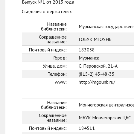
Выпуск №1 от 2013 года
Сведения о держателях
Название
Мурманская государственн
библиотеки:
Сокращенное
ГОБУК МГОУНБ
название:
Почтовый индекс:
183038
Город:
Мурманск
Улица, дом:
С. Перовской, 21-А
Телефон:
(815-2) 45-48-35
www:
http://mgounb.ru/
Название
Мончегорская централизо
библиотеки:
Сокращенное
МБУК Мончегорская ЦБС
название:
Почтовый индекс:
184511