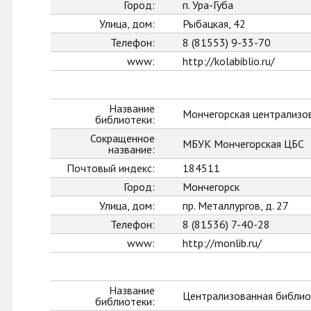
Город:
п. Ура-Губа
Улица, дом:
Рыбацкая, 42
Телефон:
8 (81553) 9-33-70
www:
http://kolabiblio.ru/
Название
Мончегорская централизо
библиотеки:
Сокращенное
МБУК Мончегорская ЦБС
название:
Почтовый индекс:
184511
Город:
Мончегорск
Улица, дом:
пр. Металлургов, д. 27
Телефон:
8 (81536) 7-40-28
www:
http://monlib.ru/
Название
Централизованная библио
библиотеки: