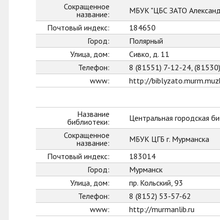
Сокращенное
МБУК "ЦБС ЗАТО Александ
название:
Почтовый индекс:
184650
Город:
Полярный
Улица, дом:
Сивко, д. 11
Телефон:
8 (81551) 7-12-24, (81530
www:
http://biblyzato.murm.muzk
Название
Центральная городская би
библиотеки:
Сокращенное
МБУК ЦГБ г. Мурманска
название:
Почтовый индекс:
183014
Город:
Мурманск
Улица, дом:
пр. Кольский, 93
Телефон:
8 (8152) 53-57-62
www:
http://murmanlib.ru