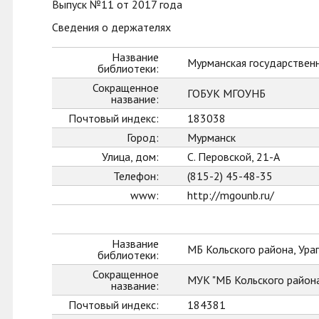
Выпуск №11 от 2017 года
Сведения о держателях
Название
Мурманская государственн
библиотеки:
Сокращенное
ГОБУК МГОУНБ
название:
Почтовый индекс:
183038
Город:
Мурманск
Улица, дом:
С. Перовской, 21-А
Телефон:
(815-2) 45-48-35
www:
http://mgounb.ru/
Название
МБ Кольского района, Ураг
библиотеки:
Сокращенное
МУК "МБ Кольского район
название:
Почтовый индекс:
184381