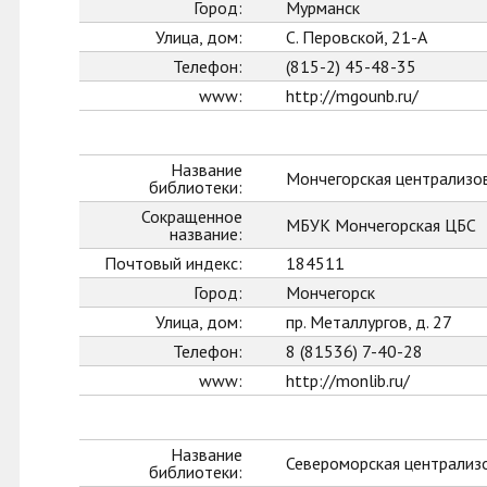
Город:
Мурманск
Улица, дом:
С. Перовской, 21-А
Телефон:
(815-2) 45-48-35
www:
http://mgounb.ru/
Название
Мончегорская централизо
библиотеки:
Сокращенное
МБУК Мончегорская ЦБС
название:
Почтовый индекс:
184511
Город:
Мончегорск
Улица, дом:
пр. Металлургов, д. 27
Телефон:
8 (81536) 7-40-28
www:
http://monlib.ru/
Название
Североморская централиз
библиотеки: