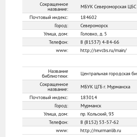
Сокращенное
МБУК Североморская ЦБС
название:
Почтовый индекс:
184602
Город:
Североморск
Улица, дом:
Головко, д. 5
Телефон:
8 (81537) 4-84-66
www:
http://sevcbs.ru/main/
Название
Центральная городская би
библиотеки:
Сокращенное
МБУК ЦГБ г. Мурманска
название:
Почтовый индекс:
183014
Город:
Мурманск
Улица, дом:
пр. Кольский, 93
Телефон:
8 (8152) 53-57-62
www:
http://murmanlib.ru