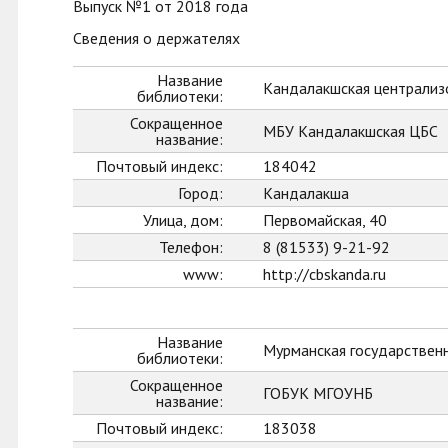
Выпуск №1 от 2018 года
Сведения о держателях
Название
Кандалакшская централиз
библиотеки:
Сокращенное
МБУ Кандалакшская ЦБС
название:
Почтовый индекс:
184042
Город:
Кандалакша
Улица, дом:
Первомайская, 40
Телефон:
8 (81533) 9-21-92
www:
http://cbskanda.ru
Название
Мурманская государственн
библиотеки:
Сокращенное
ГОБУК МГОУНБ
название:
Почтовый индекс:
183038