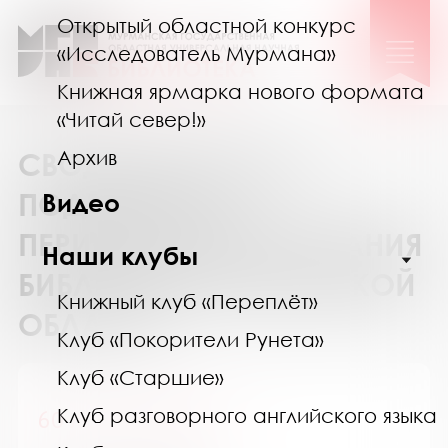
Открытый областной конкурс
«Исследователь Мурмана»
Книжная ярмарка нового формата
«Читай север!»
Архив
СВОДНЫЙ КАТАЛОГ
ПОДПИСКИ НА
Видео
ПЕРИОДИЧЕСКИЕ ИЗДАНИЯ
Наши клубы
БИБЛИОТЕК МУРМАНСКОЙ
Книжный клуб «Переплёт»
ОБЛАСТИ
Клуб «Покорители Рунета»
Клуб «Старшие»
Клуб разговорного английского языка
60 лет - не возраст