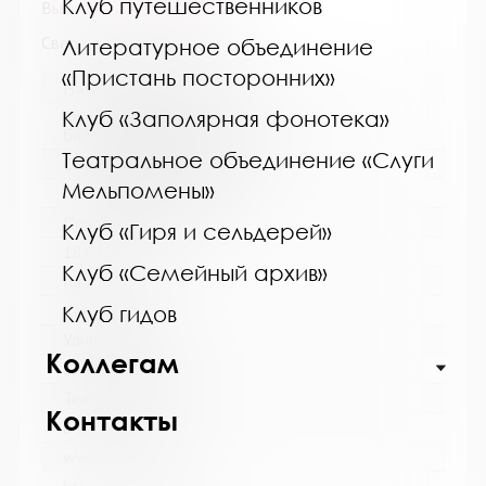
Клуб путешественников
Выпуск №2 от 2019 года
Сведения о держателях
Литературное объединение
«Пристань посторонних»
Название библиотеки:
Клуб «Заполярная фонотека»
Кандалакшская централизованная
библиотечная система
Театральное объединение «Слуги
Сокращенное название:
Мельпомены»
МБУ Кандалакшская ЦБС
Почтовый индекс:
Клуб «Гиря и сельдерей»
184042
Клуб «Семейный архив»
Город:
Кандалакша
Клуб гидов
Улица, дом:
Коллегам
Первомайская, 40
Телефон:
Контакты
8 (81533) 9-21-92
www: