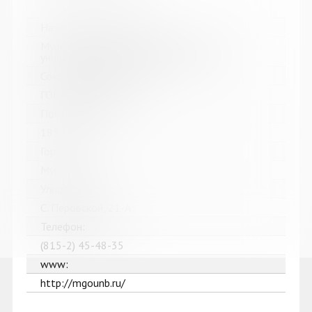
Название библиотеки:
Мурманская государственная областная
универсальная научная библиотека
Сокращенное название:
ГОБУК МГОУНБ
Почтовый индекс:
183038
Город:
Мурманск
Улица, дом:
С. Перовской, 21-А
Телефон:
(815-2) 45-48-35
www:
http://mgounb.ru/