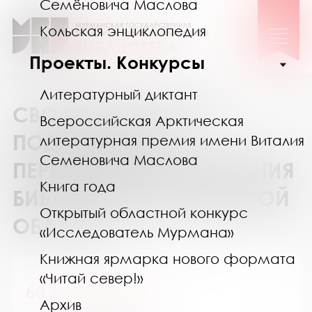
Семёновича Маслова
Кольская энциклопедия
Проекты. Конкурсы
Литературный диктант
СВОДНЫЙ КАТАЛОГ
Всероссийская Арктическая
ПОДПИСКИ НА
литературная премия имени Виталия
Семеновича Маслова
ПЕРИОДИЧЕСКИЕ ИЗДАНИЯ
Книга года
БИБЛИОТЕК МУРМАНСКОЙ
Открытый областной конкурс
ОБЛАСТИ
«Исследователь Мурмана»
Книжная ярмарка нового формата
«Читай север!»
60 лет - не возраст
Архив