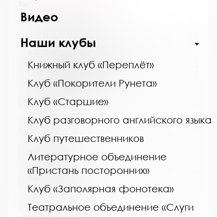
Выпуск №9 от 2019 года
Видео
Сведения о держателях
Название библиотеки:
Наши клубы
Кандалакшская централизованная
библиотечная система
Книжный клуб «Переплёт»
Сокращенное название:
Клуб «Покорители Рунета»
МБУ Кандалакшская ЦБС
Почтовый индекс:
Клуб «Старшие»
184042
Клуб разговорного английского языка
Город:
Клуб путешественников
Кандалакша
Улица, дом:
Литературное объединение
Первомайская, 40
«Пристань посторонних»
Телефон:
Клуб «Заполярная фонотека»
8 (81533) 9-21-92
www:
Театральное объединение «Слуги