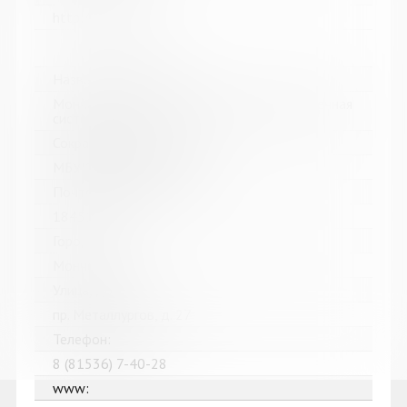
http://mgounb.ru/
Название библиотеки:
Мончегорская централизованная библиотечная
система
Сокращенное название:
МБУК Мончегорская ЦБС
Почтовый индекс:
184511
Город:
Мончегорск
Улица, дом:
пр. Металлургов, д. 27
Телефон:
8 (81536) 7-40-28
www: