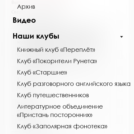
Выпуск №5 / 6 от 2020 года
Архив
Сведения о держателях
Видео
Название библиотеки:
Муниципальное бюджетное учреждение
Наши клубы
культуры "Кольская детская библиотека"
муниципального образования Кольский
муниципальный округ Мурманской области
Книжный клуб «Переплёт»
Сокращенное название:
Клуб «Покорители Рунета»
МБУК "Кольская детская библиотека"
Почтовый индекс:
Клуб «Старшие»
184381
Клуб разговорного английского языка
Город:
Клуб путешественников
Кола
Улица, дом:
Литературное объединение
Победы, 7
«Пристань посторонних»
Телефон:
Клуб «Заполярная фонотека»
8 (81553) 3-35-48