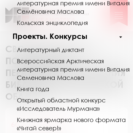
литературная премия имени Виталия
Семёновича Маслова
Кольская энциклопедия
Проекты. Конкурсы
СВОДНЫЙ КАТАЛОГ
Литературный диктант
ПОДПИСКИ НА
Всероссийская Арктическая
литературная премия имени Виталия
ПЕРИОДИЧЕСКИЕ ИЗДАНИЯ
Семеновича Маслова
БИБЛИОТЕК МУРМАНСКОЙ
Книга года
ОБЛАСТИ
Открытый областной конкурс
«Исследователь Мурмана»
Книжная ярмарка нового формата
60 лет - не возраст
«Читай север!»