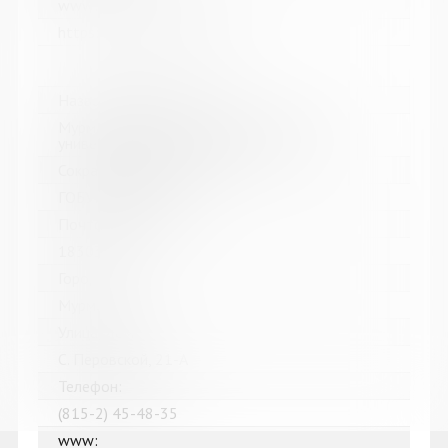
www:
https://bibliokinder.kulturu.ru
Название библиотеки:
Мурманская государственная областная
универсальная научная библиотека
Сокращенное название:
ГОБУК МГОУНБ
Почтовый индекс:
183038
Город:
Мурманск
Улица, дом:
С. Перовской, 21-А
Телефон:
(815-2) 45-48-35
www: