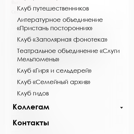
Выпуск №10 от 2020 года
Клуб путешественников
Сведения о держателях
Литературное объединение
Название библиотеки:
«Пристань посторонних»
Муниципальное бюджетное учреждение
культуры "Кольская детская библиотека"
Клуб «Заполярная фонотека»
муниципального образования Кольский
муниципальный округ Мурманской области
Театральное объединение «Слуги
Сокращенное название:
Мельпомены»
МБУК "Кольская детская библиотека"
Клуб «Гиря и сельдерей»
Почтовый индекс:
184381
Клуб «Семейный архив»
Город:
Клуб гидов
Кола
Улица, дом:
Коллегам
Победы, 7
Телефон:
Контакты
8 (81553) 3-35-48