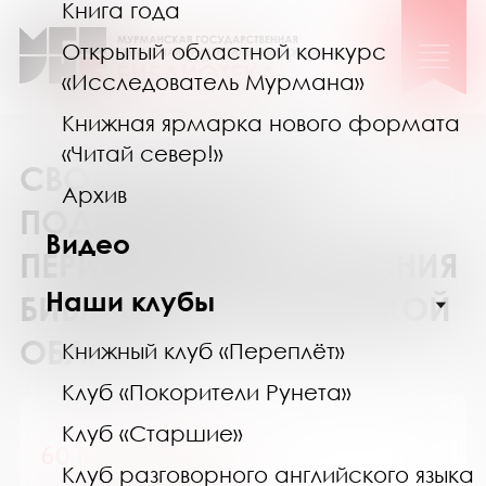
Книга года
Открытый областной конкурс
«Исследователь Мурмана»
Книжная ярмарка нового формата
«Читай север!»
СВОДНЫЙ КАТАЛОГ
Архив
ПОДПИСКИ НА
Видео
ПЕРИОДИЧЕСКИЕ ИЗДАНИЯ
Наши клубы
БИБЛИОТЕК МУРМАНСКОЙ
ОБЛАСТИ
Книжный клуб «Переплёт»
Клуб «Покорители Рунета»
Клуб «Старшие»
60 лет - не возраст
Клуб разговорного английского языка