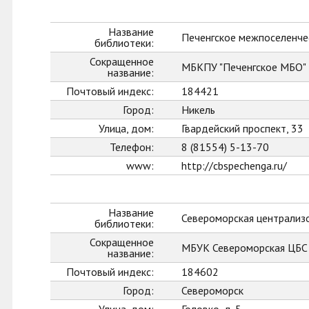
Название
Печенгское межпоселенче
библиотеки:
Сокращенное
МБКПУ "Печенгское МБО"
название:
Почтовый индекс:
184421
Город:
Никель
Улица, дом:
Гвардейский проспект, 33
Телефон:
8 (81554) 5-13-70
www:
http://cbspechenga.ru/
Название
Североморская централиз
библиотеки:
Сокращенное
МБУК Североморская ЦБС
название:
Почтовый индекс:
184602
Город:
Североморск