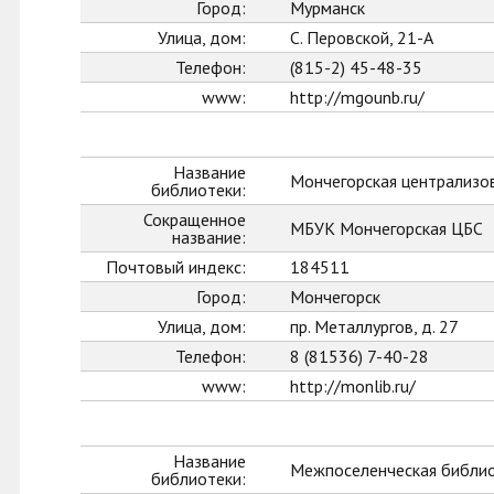
Город:
Мурманск
Улица, дом:
С. Перовской, 21-А
Телефон:
(815-2) 45-48-35
www:
http://mgounb.ru/
Название
Мончегорская централизо
библиотеки:
Сокращенное
МБУК Мончегорская ЦБС
название:
Почтовый индекс:
184511
Город:
Мончегорск
Улица, дом:
пр. Металлургов, д. 27
Телефон:
8 (81536) 7-40-28
www:
http://monlib.ru/
Название
Межпоселенческая библио
библиотеки: