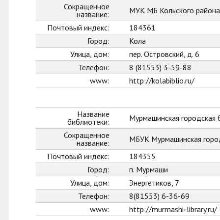
Сокращенное
МУК МБ Кольского района
название:
Почтовый индекс:
184361
Город:
Кола
Улица, дом:
пер. Островский, д. 6
Телефон:
8 (81553) 3-59-88
www:
http://kolabiblio.ru/
Название
Мурмашинская городская 
библиотеки:
Сокращенное
МБУК Мурмашинская горо
название:
Почтовый индекс:
184355
Город:
п. Мурмаши
Улица, дом:
Энергетиков, 7
Телефон:
8(81553) 6-36-69
www:
http://murmashi-library.ru/