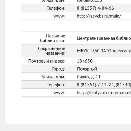
Улица, дом:
Головко, д. 5
Телефон:
8 (81537) 4-84-66
www:
http://sevcbs.ru/main/
Название
Централизованная библио
библиотеки:
Сокращенное
МБУК "ЦБС ЗАТО Александ
название:
Почтовый индекс:
184650
Город:
Полярный
Улица, дом:
Сивко, д. 11
Телефон:
8 (81551) 7-12-24, (81530
www:
http://biblyzato.murm.muzk