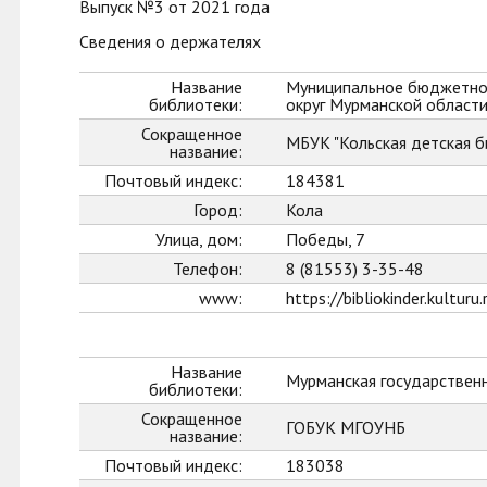
Выпуск №3 от 2021 года
Сведения о держателях
Название
Муниципальное бюджетное
библиотеки:
округ Мурманской област
Сокращенное
МБУК "Кольская детская б
название:
Почтовый индекс:
184381
Город:
Кола
Улица, дом:
Победы, 7
Телефон:
8 (81553) 3-35-48
www:
https://bibliokinder.kulturu.
Название
Мурманская государственн
библиотеки:
Сокращенное
ГОБУК МГОУНБ
название:
Почтовый индекс:
183038