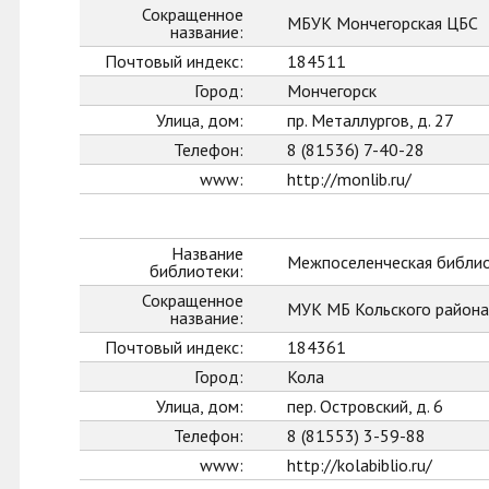
Сокращенное
МБУК Мончегорская ЦБС
название:
Почтовый индекс:
184511
Город:
Мончегорск
Улица, дом:
пр. Металлургов, д. 27
Телефон:
8 (81536) 7-40-28
www:
http://monlib.ru/
Название
Межпоселенческая библио
библиотеки:
Сокращенное
МУК МБ Кольского района
название:
Почтовый индекс:
184361
Город:
Кола
Улица, дом:
пер. Островский, д. 6
Телефон:
8 (81553) 3-59-88
www:
http://kolabiblio.ru/