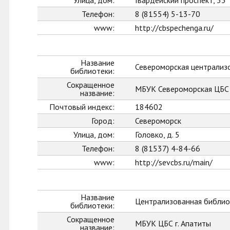
Улица, дом:
Гвардейский проспект, 33
Телефон:
8 (81554) 5-13-70
www:
http://cbspechenga.ru/
Название
Североморская централиз
библиотеки:
Сокращенное
МБУК Североморская ЦБС
название:
Почтовый индекс:
184602
Город:
Североморск
Улица, дом:
Головко, д. 5
Телефон:
8 (81537) 4-84-66
www:
http://sevcbs.ru/main/
Название
Централизованная библиот
библиотеки:
Сокращенное
МБУК ЦБС г. Апатиты
название: