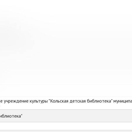
иблиотека
ская библиотека"
 учреждение культуры "Кольская детская библиотека" муницип
и
иблиотека"