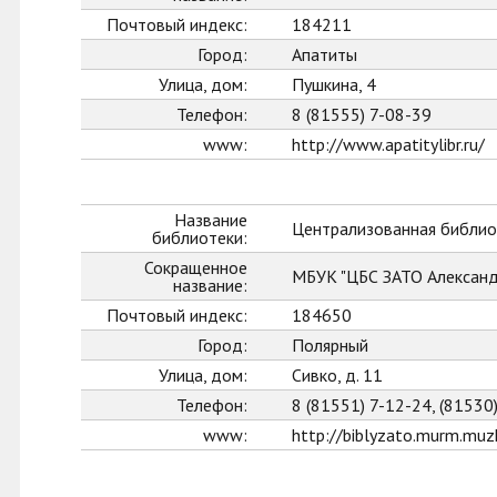
Почтовый индекс:
184211
Город:
Апатиты
Улица, дом:
Пушкина, 4
Телефон:
8 (81555) 7-08-39
www:
http://www.apatitylibr.ru/
Название
Централизованная библио
библиотеки:
Сокращенное
МБУК "ЦБС ЗАТО Александ
название:
Почтовый индекс:
184650
Город:
Полярный
Улица, дом:
Сивко, д. 11
Телефон:
8 (81551) 7-12-24, (81530
www:
http://biblyzato.murm.muzk