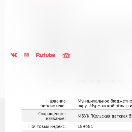
Выпуск №8 от 2021 года
Сведения о держателях
Название
Кильдинская городская б
библиотеки:
Сокращенное
МБУК "Кильдинская город
название:
Почтовый индекс:
184367
Город:
п. Кильдинстрой
Улица, дом:
Советская, 2
Телефон:
8 (81553) 9-41-60
www:
http://biblio-mokildin.ru
Название
Муниципальное бюджетное
библиотеки:
округ Мурманской област
Сокращенное
МБУК "Кольская детская б
название:
Почтовый индекс:
184381