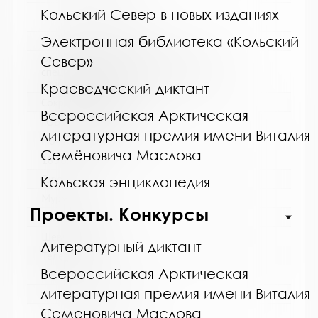
Кольский Север в новых изданиях
Электронная библиотека «Кольский
Название библиотеки:
Север»
Мурманская горственная областная
специальная библиотека для слепых и
слабовидящих
Краеведческий диктант
Сокращенное название:
Всероссийская Арктическая
ГОБУК МГОСБСС
литературная премия имени Виталия
Почтовый индекс:
Семёновича Маслова
183052
Город:
Кольская энциклопедия
Мурманск
Проекты. Конкурсы
Улица, дом:
Шевченко, 26
Литературный диктант
Телефон:
Всероссийская Арктическая
8 (8152) 53-83-46
литературная премия имени Виталия
www:
Семеновича Маслова
http://blind-library.ru/