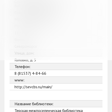
Североморская централизованная
библиотечная система
Сокращенное название:
МБУК Североморская ЦБС
Почтовый индекс:
184602
Город:
Североморск
Улица, дом:
Головко, д. 5
Телефон:
8 (81537) 4-84-66
www:
http://sevcbs.ru/main/
Название библиотеки:
Терская межпоселенческая библиотека