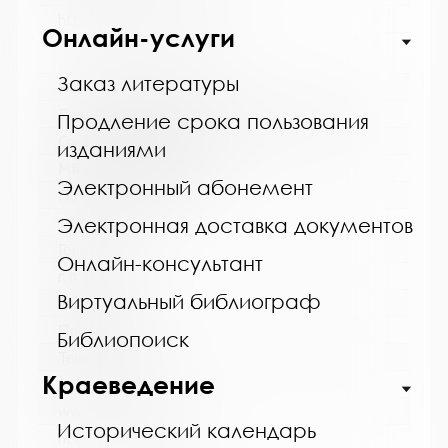
https://bibliokinder.kulturu.ru
Онлайн-услуги
Заказ литературы
Название библиотеки:
Ловозерская межпоселенческая библиотека
Продление срока пользования
Сокращенное название:
изданиями
МБУ "Ловозерская МБ"
Электронный абонемент
Почтовый индекс:
184580
Электронная доставка документов
Город:
Онлайн-консультант
г. п. Ревда
Виртуальный библиограф
Улица, дом:
Победы, 25
Библиопоиск
Телефон:
Краеведение
8 (81538) 4-35-92
www:
Исторический календарь
http://revdabiblios.ru/