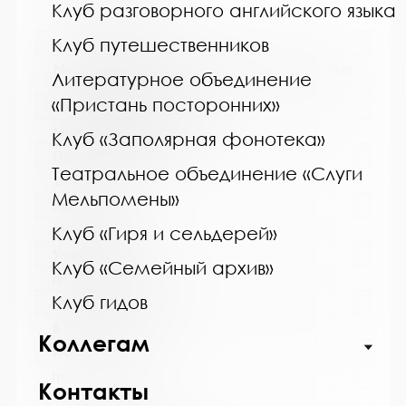
Клуб разговорного английского языка
Клуб путешественников
Название библиотеки:
Мончегорская централизованная библиотечная
Литературное объединение
система
«Пристань посторонних»
Сокращенное название:
МБУК Мончегорская ЦБС
Клуб «Заполярная фонотека»
Почтовый индекс:
Театральное объединение «Слуги
184511
Мельпомены»
Город:
Мончегорск
Клуб «Гиря и сельдерей»
Улица, дом:
Клуб «Семейный архив»
пр. Металлургов, д. 27
Клуб гидов
Телефон:
8 (81536) 7-40-28
Коллегам
www:
http://monlib.ru/
Контакты