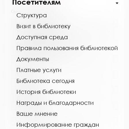
Посетителям
Выпуск №1 от 2022 года
Сведения о держателях
Структура
Название библиотеки:
Визит в библиотеку
Муниципальное бюджетное учреждение "ДК и
творчества Алакуртти"
Доступная среда
Сокращенное название:
Правила пользования библиотекой
МБУК "ДК и творчества Алакуртти"
Документы
Почтовый индекс:
184060
Платные услуги
Город:
Библиотека сегодня
с. Алакуртти
Улица, дом:
История библиотеки
Данилова д.9
Награды и благодарности
Телефон:
Ваше мнение
+79113395560
www:
Информирование граждан