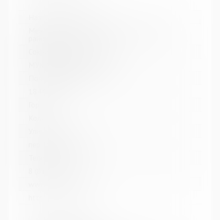
Название библиотеки:
Межпоселенческая библиотека Кольского
района
Сокращенное название:
МУК МБ Кольского района
Почтовый индекс:
184361
Город:
Кола
Улица, дом:
пер. Островский, д. 6
Телефон:
8 (81553) 3-59-88
www:
http://kolabiblio.ru/