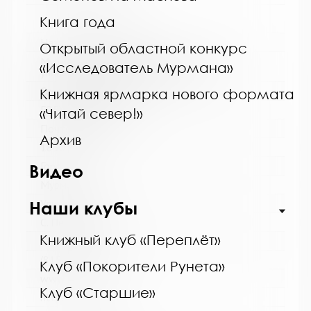
Книга года
Название библиотеки:
Открытый областной конкурс
Мурманская государственная областная
«Исследователь Мурмана»
универсальная научная библиотека
Сокращенное название:
Книжная ярмарка нового формата
ГОБУК МГОУНБ
«Читай север!»
Почтовый индекс:
Архив
183038
Город:
Видео
Мурманск
Улица, дом:
Наши клубы
С. Перовской, 21-А
Книжный клуб «Переплёт»
Телефон:
(815-2) 45-48-35
Клуб «Покорители Рунета»
www:
Клуб «Старшие»
http://mgounb.ru/