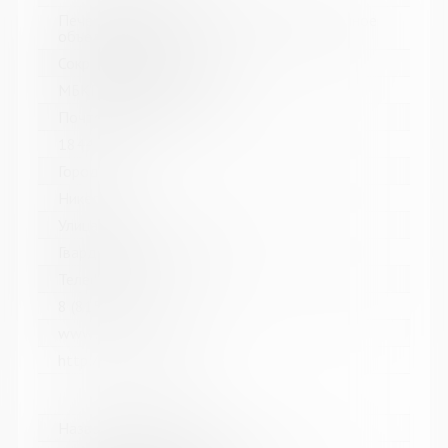
Печенгское межпоселенческое библиотечное
объединение
Сокращенное название:
МБКПУ "Печенгское МБО"
Почтовый индекс:
184421
Город:
Никель
Улица, дом:
Гвардейский проспект, 33
Телефон:
8 (81554) 5-13-70
www:
http://cbspechenga.ru/
Название библиотеки: