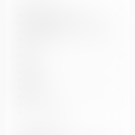
Название библиотеки:
Мурмашинская городская библиотека
Сокращенное название:
МБУК Мурмашинская городская библиотека
Почтовый индекс:
184355
Город:
п. Мурмаши
Улица, дом:
Энергетиков, 7
Телефон:
8(81553) 6-36-69
www:
http://murmashi-library.ru/
Название библиотеки: