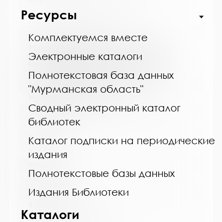
https://vk.com/biblioteka_alakurtti
Ресурсы
Название библиотеки:
Комплектуемся вместе
Муниципальное бюджетное учреждение
культуры "Кольская детская библиотека"
Электронные каталоги
муниципального образования Кольский
муниципальный округ Мурманской области
Полнотекстовая база данных
Сокращенное название:
"Мурманская область"
МБУК "Кольская детская библиотека"
Сводный электронный каталог
Почтовый индекс:
библиотек
184381
Город:
Каталог подписки на периодические
Кола
издания
Улица, дом:
Полнотекстовые базы данных
Победы, 7
Издания Библиотеки
Телефон:
8 (81553) 3-35-48
Каталоги
www: