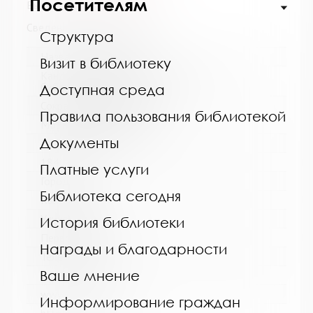
Посетителям
Выпуск №10 от 2022 года
Сведения о держателях
Структура
Название библиотеки:
Визит в библиотеку
Кандалакшская централизованная
библиотечная система
Доступная среда
Сокращенное название:
Правила пользования библиотекой
МБУ Кандалакшская ЦБС
Документы
Почтовый индекс:
184042
Платные услуги
Город:
Библиотека сегодня
Кандалакша
Улица, дом:
История библиотеки
Первомайская, 40
Награды и благодарности
Телефон:
Ваше мнение
8 (81533) 9-21-92
www:
Информирование граждан