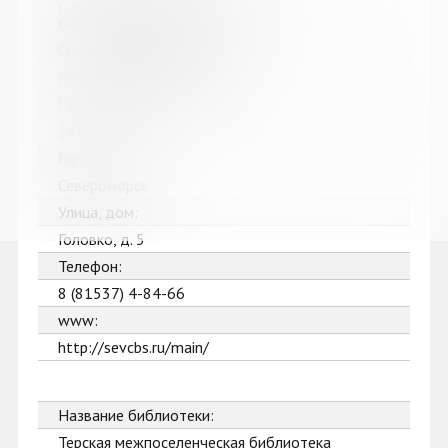
Североморская централизованная
библиотечная система
Сокращенное название:
МБУК Североморская ЦБС
Почтовый индекс:
184602
Город:
Североморск
Улица, дом:
Головко, д. 5
Телефон:
8 (81537) 4-84-66
www:
http://sevcbs.ru/main/
Название библиотеки:
Терская межпоселенческая библиотека