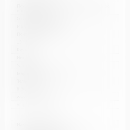
Печенгское межпоселенческое библиотечное
объединение
Сокращенное название:
МБКПУ "Печенгское МБО"
Почтовый индекс:
184421
Город:
Никель
Улица, дом:
Гвардейский проспект, 33
Телефон:
8 (81554) 5-13-70
www:
http://cbspechenga.ru/
Название библиотеки: