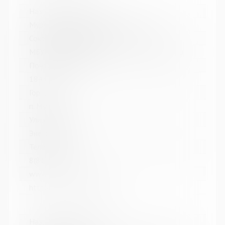
Название библиотеки:
Мурмашинская городская библиотека
Сокращенное название:
МБУК Мурмашинская городская библиотека
Почтовый индекс:
184355
Город:
п. Мурмаши
Улица, дом:
Энергетиков, 7
Телефон:
8(81553) 6-36-69
www:
http://murmashi-library.ru/
Название библиотеки: