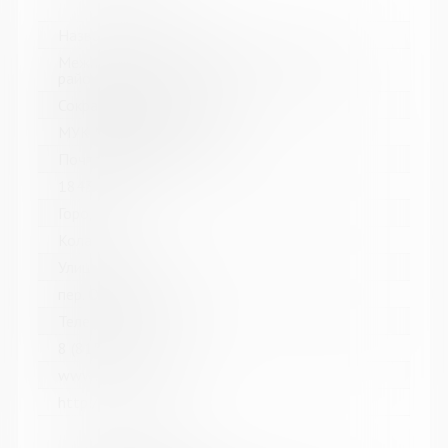
Название библиотеки:
Межпоселенческая библиотека Кольского
района
Сокращенное название:
МУК МБ Кольского района
Почтовый индекс:
184361
Город:
Кола
Улица, дом:
пер. Островский, д. 6
Телефон:
8 (81553) 3-59-88
www:
http://kolabiblio.ru/