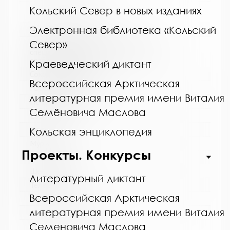
Кольский Север в новых изданиях
Электронная библиотека «Кольский
Название библиотеки:
Север»
Мурманская горственная областная
специальная библиотека для слепых и
слабовидящих
Краеведческий диктант
Сокращенное название:
Всероссийская Арктическая
ГОБУК МГОСБСС
литературная премия имени Виталия
Почтовый индекс:
Семёновича Маслова
183052
Город:
Кольская энциклопедия
Мурманск
Проекты. Конкурсы
Улица, дом:
Шевченко, 26
Литературный диктант
Телефон:
Всероссийская Арктическая
8 (8152) 53-83-46
литературная премия имени Виталия
www:
Семеновича Маслова
http://blind-library.ru/