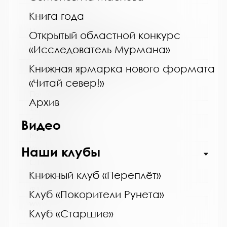
Книга года
Название библиотеки:
Открытый областной конкурс
Мурманская государственная областная
«Исследователь Мурмана»
универсальная научная библиотека
Сокращенное название:
Книжная ярмарка нового формата
ГОБУК МГОУНБ
«Читай север!»
Почтовый индекс:
Архив
183038
Город:
Видео
Мурманск
Улица, дом:
Наши клубы
С. Перовской, 21-А
Книжный клуб «Переплёт»
Телефон:
(815-2) 45-48-35
Клуб «Покорители Рунета»
www:
Клуб «Старшие»
http://mgounb.ru/