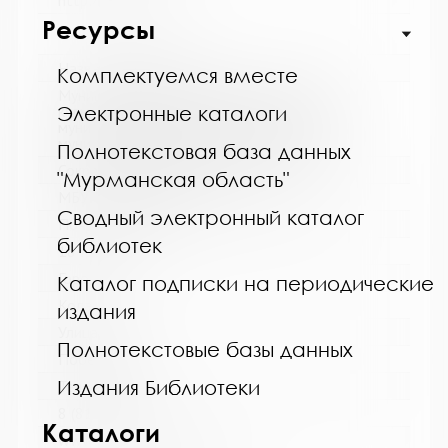
http://cbskanda.ru
Ресурсы
Название библиотеки:
Комплектуемся вместе
Муниципальное бюджетное учреждение
культуры "Кольская детская библиотека"
Электронные каталоги
муниципального образования Кольский
муниципальный округ Мурманской области
Полнотекстовая база данных
Сокращенное название:
"Мурманская область"
МБУК "Кольская детская библиотека"
Сводный электронный каталог
Почтовый индекс:
библиотек
184381
Город:
Каталог подписки на периодические
Кола
издания
Улица, дом:
Полнотекстовые базы данных
Победы, 7
Издания Библиотеки
Телефон:
8 (81553) 3-35-48
Каталоги
www: