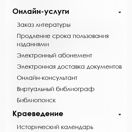
https://bibliokinder.kulturu.ru
Онлайн-услуги
Заказ литературы
Название библиотеки:
Ловозерская межпоселенческая библиотека
Продление срока пользования
Сокращенное название:
изданиями
МБУ "Ловозерская МБ"
Электронный абонемент
Почтовый индекс:
184580
Электронная доставка документов
Город:
Онлайн-консультант
г. п. Ревда
Виртуальный библиограф
Улица, дом:
Победы, 25
Библиопоиск
Телефон:
Краеведение
8 (81538) 4-35-92
www:
Исторический календарь
http://revdabiblios.ru/