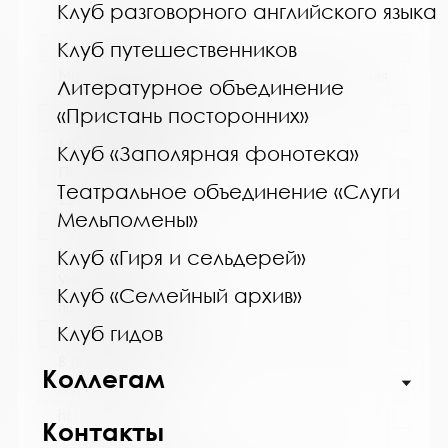
Клуб разговорного английского языка
Клуб путешественников
Название библиотеки:
Мончегорская централизованная библиотечная
Литературное объединение
система
«Пристань посторонних»
Сокращенное название:
МБУК Мончегорская ЦБС
Клуб «Заполярная фонотека»
Почтовый индекс:
Театральное объединение «Слуги
184511
Мельпомены»
Город:
Мончегорск
Клуб «Гиря и сельдерей»
Улица, дом:
Клуб «Семейный архив»
пр. Металлургов, д. 27
Клуб гидов
Телефон:
8 (81536) 7-40-28
Коллегам
www:
http://monlib.ru/
Контакты