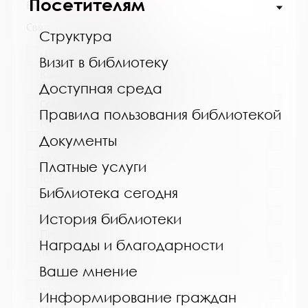
Посетителям
Выпуск №11 от 2022 года
Сведения о держателях
Структура
Название библиотеки:
Визит в библиотеку
Кандалакшская централизованная
библиотечная система
Доступная среда
Сокращенное название:
Правила пользования библиотекой
МБУ Кандалакшская ЦБС
Документы
Почтовый индекс:
184042
Платные услуги
Город:
Библиотека сегодня
Кандалакша
Улица, дом:
История библиотеки
Первомайская, 40
Награды и благодарности
Телефон:
Ваше мнение
8 (81533) 9-21-92
www:
Информирование граждан