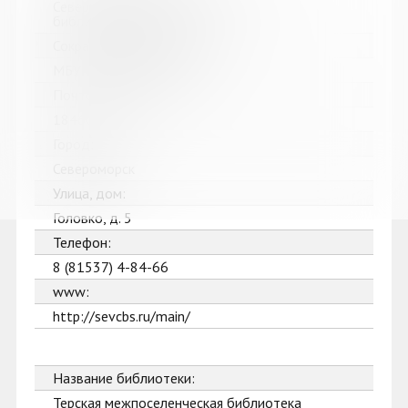
Североморская централизованная
библиотечная система
Сокращенное название:
МБУК Североморская ЦБС
Почтовый индекс:
184602
Город:
Североморск
Улица, дом:
Головко, д. 5
Телефон:
8 (81537) 4-84-66
www:
http://sevcbs.ru/main/
Название библиотеки:
Терская межпоселенческая библиотека