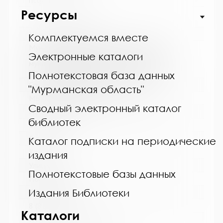
http://cbskanda.ru
Ресурсы
Название библиотеки:
Комплектуемся вместе
Муниципальное бюджетное учреждение
культуры "Кольская детская библиотека"
Электронные каталоги
муниципального образования Кольский
муниципальный округ Мурманской области
Полнотекстовая база данных
Сокращенное название:
"Мурманская область"
МБУК "Кольская детская библиотека"
Сводный электронный каталог
Почтовый индекс:
библиотек
184381
Город:
Каталог подписки на периодические
Кола
издания
Улица, дом:
Полнотекстовые базы данных
Победы, 7
Издания Библиотеки
Телефон:
8 (81553) 3-35-48
Каталоги
www: