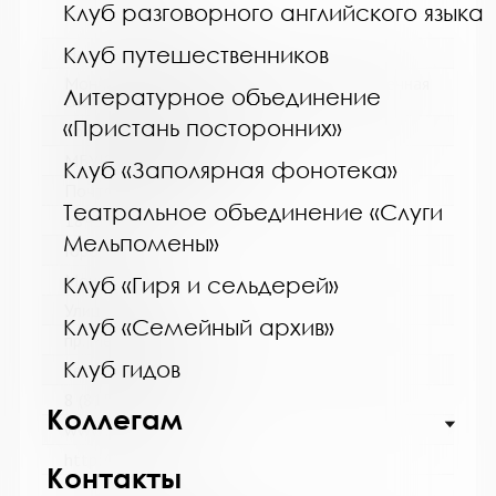
Клуб разговорного английского языка
Клуб путешественников
Название библиотеки:
Мончегорская централизованная библиотечная
Литературное объединение
система
«Пристань посторонних»
Сокращенное название:
МБУК Мончегорская ЦБС
Клуб «Заполярная фонотека»
Почтовый индекс:
Театральное объединение «Слуги
184511
Мельпомены»
Город:
Мончегорск
Клуб «Гиря и сельдерей»
Улица, дом:
Клуб «Семейный архив»
пр. Металлургов, д. 27
Клуб гидов
Телефон:
8 (81536) 7-40-28
Коллегам
www:
http://monlib.ru/
Контакты