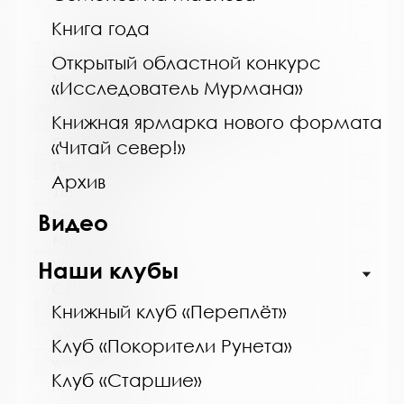
Книга года
Название библиотеки:
Открытый областной конкурс
Мурманская государственная областная
«Исследователь Мурмана»
универсальная научная библиотека
Сокращенное название:
Книжная ярмарка нового формата
ГОБУК МГОУНБ
«Читай север!»
Почтовый индекс:
Архив
183038
Город:
Видео
Мурманск
Улица, дом:
Наши клубы
С. Перовской, 21-А
Книжный клуб «Переплёт»
Телефон:
(815-2) 45-48-35
Клуб «Покорители Рунета»
www:
Клуб «Старшие»
http://mgounb.ru/