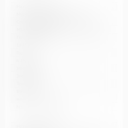
Название библиотеки:
Мурмашинская городская библиотека
Сокращенное название:
МБУК Мурмашинская городская библиотека
Почтовый индекс:
184355
Город:
п. Мурмаши
Улица, дом:
Энергетиков, 7
Телефон:
8(81553) 6-36-69
www:
http://murmashi-library.ru/
Название библиотеки: