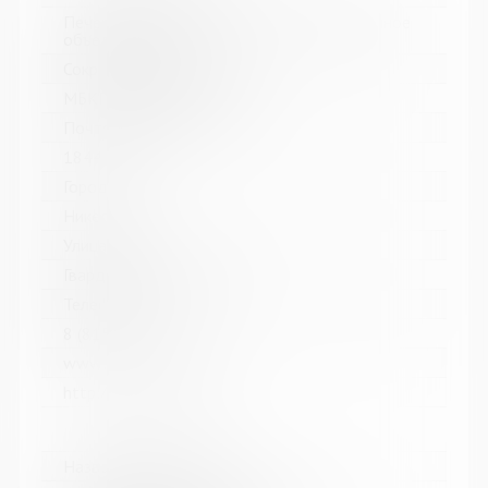
Печенгское межпоселенческое библиотечное
объединение
Сокращенное название:
МБКПУ "Печенгское МБО"
Почтовый индекс:
184421
Город:
Никель
Улица, дом:
Гвардейский проспект, 33
Телефон:
8 (81554) 5-13-70
www:
http://cbspechenga.ru/
Название библиотеки: