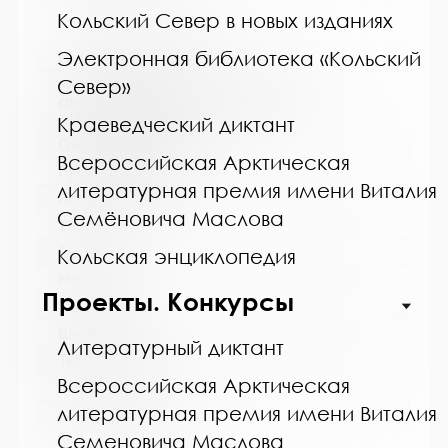
Кольский Север в новых изданиях
Электронная библиотека «Кольский
Название библиотеки:
Север»
Мурманская горственная областная
специальная библиотека для слепых и
слабовидящих
Краеведческий диктант
Сокращенное название:
Всероссийская Арктическая
ГОБУК МГОСБСС
литературная премия имени Виталия
Почтовый индекс:
Семёновича Маслова
183052
Город:
Кольская энциклопедия
Мурманск
Проекты. Конкурсы
Улица, дом:
Шевченко, 26
Литературный диктант
Телефон:
Всероссийская Арктическая
8 (8152) 53-83-46
литературная премия имени Виталия
www:
Семеновича Маслова
http://blind-library.ru/