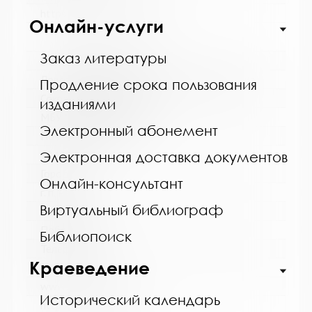
https://bibliokinder.kulturu.ru
Онлайн-услуги
Заказ литературы
Название библиотеки:
Ловозерская межпоселенческая библиотека
Продление срока пользования
Сокращенное название:
изданиями
МБУ "Ловозерская МБ"
Электронный абонемент
Почтовый индекс:
184580
Электронная доставка документов
Город:
Онлайн-консультант
г. п. Ревда
Виртуальный библиограф
Улица, дом:
Победы, 25
Библиопоиск
Телефон:
Краеведение
8 (81538) 4-35-92
www:
Исторический календарь
http://revdabiblios.ru/