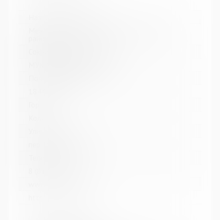
Название библиотеки:
Межпоселенческая библиотека Кольского
района
Сокращенное название:
МУК МБ Кольского района
Почтовый индекс:
184361
Город:
Кола
Улица, дом:
пер. Островский, д. 6
Телефон:
8 (81553) 3-59-88
www:
http://kolabiblio.ru/